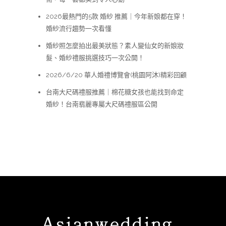
2026最熱門的5款 婚紗 推薦｜今年新娘都在穿！
婚紗流行趨勢一次看懂
婚紗照怎麼拍出最美狀態？素人變仙女的新娘妝
髮、婚紗禮服挑選技巧一次公開！
2026/6/20 華人婚禮博覽會(桃園阿沐)精彩回顧
台南大尺碼禮服推薦｜棉花糖女孩也能找到命定
婚紗！台南翡麗專屬大尺碼禮服區公開