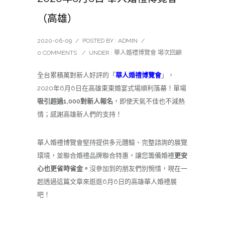
（高雄）
2020-06-09
/
POSTED BY : ADMIN
/
0 COMMENTS
/
UNDER :
華人婚禮博覽會 場次回顧
全台累積萬對新人好評的「
華人婚禮博覽會
」，
2020
年
6
月
6
日在高雄東東婚宴式場順利落幕！單場
吸引超過
1
,
000
對新人報名
，即使天氣不佳也不減熱
情；感謝高雄新人們的支持！
華人婚禮博覽會堅持提供多元體驗、完整諮詢的展覽
環境，並聯合婚禮品牌聯合特惠，讓您籌備婚禮
更安
心也更省時省金。
沒參加到的朋友們別惋惜，現在一
起透過這篇文章來逛逛
6
月
6
日的高雄華人婚禮展
吧！