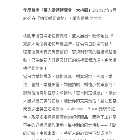
年度首場「華人婚禮博覽會－大桃園」
於2020年2月
29日在「鉑宴婚宴會館」，精彩落幕 🎊🎊🎊
桃園年後首場婚禮博覽會，盛大展出～匯聚全台26
家超人氣優質婚禮周邊品牌，提供當日到場的新人
獨家優惠商品與專案折扣！更規劃豐富的新娘體驗活
動，只為給新人好逛又好玩的婚禮籌備環境，完美婚
禮從此開始！
當日含婚紗攝影、藝術寫真、婚宴場地、西服、婚
戒、喜餅、婚禮佈置、婚禮拍貼、婚禮小物等廠商，
將婚禮所需都包辦；並推出「當日限定優惠」，讓新
人能以最完美的價格，迎接你的完美婚禮！且活動當
天更送出英國名牌香水 Jo Malone、6000元現金紅
包、及眾多婚禮週邊廠商的超值贈品！而除了上述享
不完的好禮與精彩活動，最特別的限定活動——「愛
的延續，由我來寄」，將新人的心意拍下製成明信