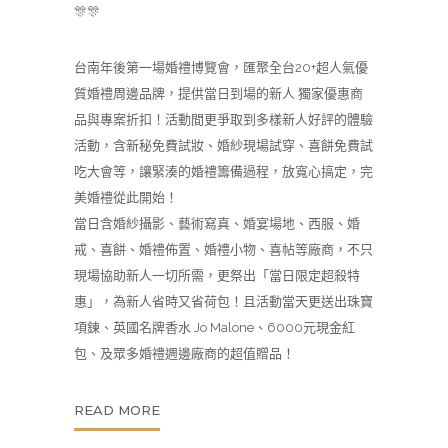
🎊🎊
台南年後第一場婚禮博覽會，匯聚全台20+超人氣優
質婚禮周邊品牌，提供當日到場的新人 獨家優惠商
品與專案折扣！活動間更爭取到多樣新人好評的體驗
活動，含新秘免費試妝、婚紗現場試穿、喜餅免費試
吃大會等，讓緊湊的婚禮籌備過程，放寬心搞定，完
美婚禮從此開始！
當日含婚紗攝影、藝術寫真、婚宴場地、西服、婚
戒、喜餅、婚禮佈置、婚禮小物、喜帖等廠商，不只
現場協助新人一切所需，更祭出「當日限定超殺特
惠」，為新人省時又省荷包！且活動當天更送出珠寶
項鍊、英國名牌香水 Jo Malone、6000元現金紅
包、及眾多婚禮週邊廠商的超值贈品！
READ MORE