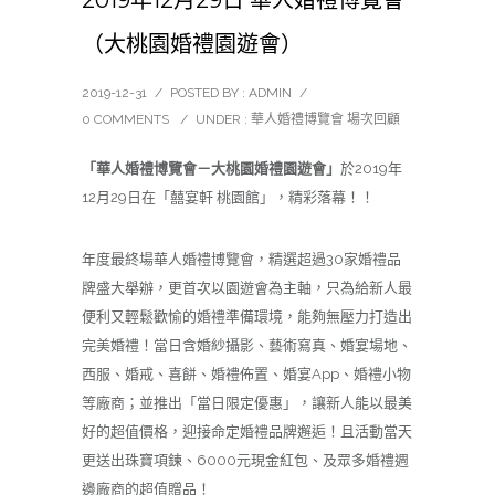
（大桃園婚禮園遊會）
2019-12-31
/
POSTED BY : ADMIN
/
0 COMMENTS
/
UNDER :
華人婚禮博覽會 場次回顧
「華人婚禮博覽會－大桃園婚禮園遊會」
於2019年
12月29日在「囍宴軒 桃園館」，精彩落幕！！
年度最終場華人婚禮博覽會，精選超過30家婚禮品
牌盛大舉辦，更首次以園遊會為主軸，只為給新人最
便利又輕鬆歡愉的婚禮準備環境，能夠無壓力打造出
完美婚禮！當日含婚紗攝影、藝術寫真、婚宴場地、
西服、婚戒、喜餅、婚禮佈置、婚宴App、婚禮小物
等廠商；並推出「當日限定優惠」，讓新人能以最美
好的超值價格，迎接命定婚禮品牌邂逅！且活動當天
更送出珠寶項鍊、6000元現金紅包、及眾多婚禮週
邊廠商的超值贈品！