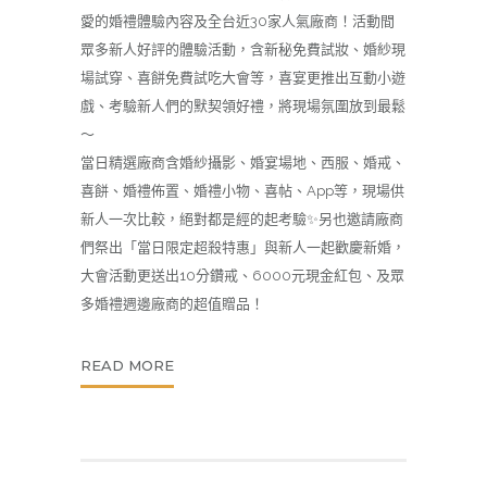
愛的婚禮體驗內容及全台近
30家
人氣廠商！活動間
眾多新人好評的體驗活動，含新秘免費試妝、婚紗現
場試穿、喜餅免費試吃大會等，喜宴更推出互動小遊
戲、考驗新人們的默契領好禮，將現場氛圍放到最鬆
～
當日精選廠商含婚紗攝影、婚宴場地、西服、婚戒、
喜餅、婚禮佈置、婚禮小物、喜帖、App等，現場供
新人一次比較，絕對都是經的起考驗✨另也邀請廠商
們祭出「當日限定超殺特惠」與新人一起歡慶新婚，
大會活動更送出10分鑽戒、
6000
元現金紅包、及眾
多婚禮週邊廠商的超值贈品！
READ MORE