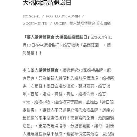
大桃園結婚體驗日
2019-11-11
/
POSTED BY : ADMIN
/
0 COMMENTS
/
UNDER :
華人婚禮博覽會 場次回顧
「華人婚禮博覽會 大桃園結婚體驗日」
於2019年11
月10日在中壢知名打卡婚宴場地「晶麒莊園」，精
彩落幕！！
本次華人
婚禮博覽會
，精選超過30家婚禮品牌，應
有盡有，只為給新人最便利的婚前準備環境，婚禮所
需一次張羅！當日含婚紗攝影、藝術寫真、婚宴場
地、西服、婚戒、喜餅、喜帖、婚禮佈置、婚宴
App、婚禮小物、結婚禮車等廠商；並推出「當日限
定優惠」，讓新人不只遇見心儀的婚禮品牌，還能以
最超值的限定優惠價擁有！而豐富的免費「婚前體驗
活動」，更是為現場增添一分溫馨氛圍，讓每一對新
人逛展過程歡樂不緊繃，輕鬆準備完美婚禮！且活動