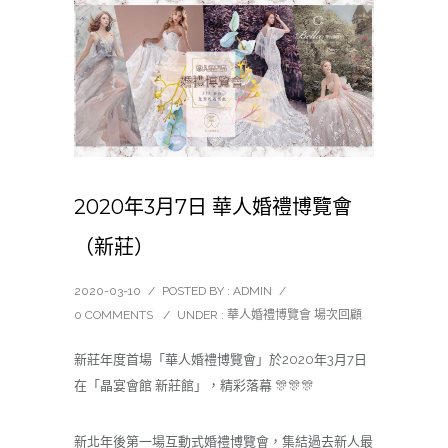
2020年3月7日 華人婚禮博覽會
（新莊）
2020-03-10
/
POSTED BY : ADMIN
/
0 COMMENTS
/
UNDER :
華人婚禮博覽會 場次回顧
新莊年度首場「華人婚禮博覽會」於
2020
年
3
月
7
日
在「晶宴會館 新莊館」，精彩落幕
🎊🎊🎊
新北年後第一場互動式婚禮博覽會，集結過去新人最