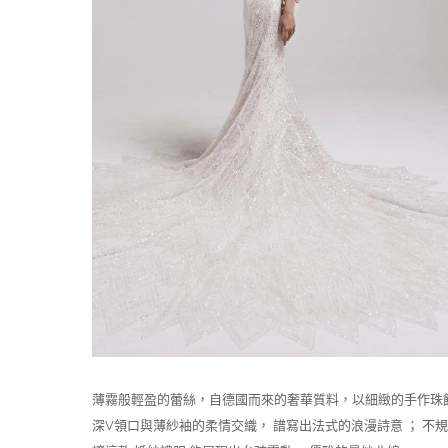
薄霧般輕盈的蕾絲，自德國而來的奢華質料，以細緻的手作珠飾
深V領口與薄紗袖的柔情交織， 譜寫出法式的浪漫詩意 ； 不