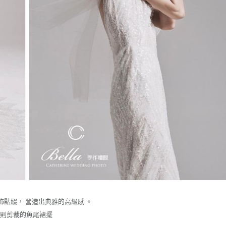
點綴， 營造出典雅的高級感 。
規則剪裁的魚尾裙擺