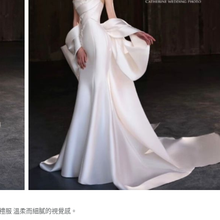
禮服 溫柔而細膩的視覺感。