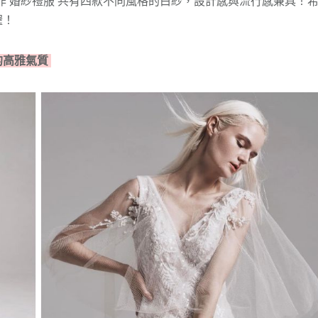
款手作 婚紗禮服 共有四款不同風格的白紗，設計感與流行感兼具！
喔！
妳的高雅氣質