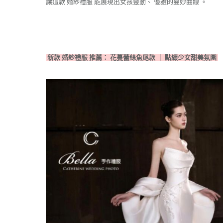
讓這款 婚紗禮服 能展現出女孩靈動、 優雅的曼妙曲線 。
新款 婚紗禮服 推薦： 花蔓蕾絲魚尾款 ｜ 點綴少女甜美氛圍