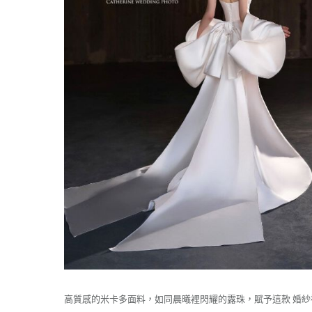
高質感的米卡多面料，如同晨曦裡閃耀的露珠，賦予這款 婚紗