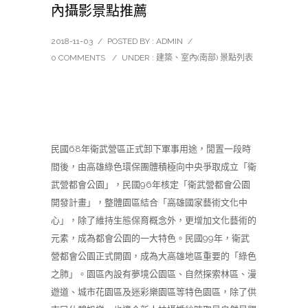
內攝影景點推薦
2018-11-03
/
POSTED BY : ADMIN
/
0 COMMENTS
/
UNDER :
建築、室內(南部) 景點列表
民國68年衛武營區正式卸下軍事用途，閒置一段時
間後，由高雄綠色環保團體積極向中央爭取成立「衛
武營都會公園」，民國96年核定「衛武營都會公園
開發計畫」，整體園區結合「高雄國家藝術文化中
心」，除了維持生態保育概念外，更增加文化藝術的
元素，成為都會公園的一大特色。民國99年，衛武
營都會公園正式開園，成為大高雄地區重要的「綠色
之肺」。園區內設有夢境公園區、自然探索林區、漫
遊道、城市花園區及迷彩樂園區等特色園區，除了供