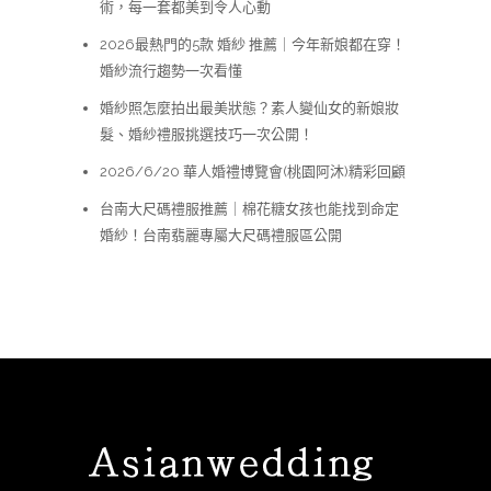
術，每一套都美到令人心動
2026最熱門的5款 婚紗 推薦｜今年新娘都在穿！
婚紗流行趨勢一次看懂
婚紗照怎麼拍出最美狀態？素人變仙女的新娘妝
髮、婚紗禮服挑選技巧一次公開！
2026/6/20 華人婚禮博覽會(桃園阿沐)精彩回顧
台南大尺碼禮服推薦｜棉花糖女孩也能找到命定
婚紗！台南翡麗專屬大尺碼禮服區公開