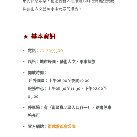
市民休憩娛樂，也適合新人拍攝婚紗時取景自然景觀
與藝術人文甚至軍事元素的結合。
★ 基本資訊
電話：
07-7655566
風格：城市綠園、藝術人文、軍事探旅
開放時間：
戶外園區：上午06:00至夜間10:00
服務中心：上午08:30至11:30，下午02:00至
05:00
停車場：有（南區與北區入口各一），路邊停車
格亦可
官方網站：
衛武營都會公園