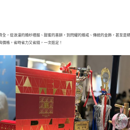
齊全，從浪漫的婚紗禮服、甜蜜的喜餅，到閃耀的婚戒、傳統的金飾，甚至是
與價格，省時省力又省錢，一次逛足！