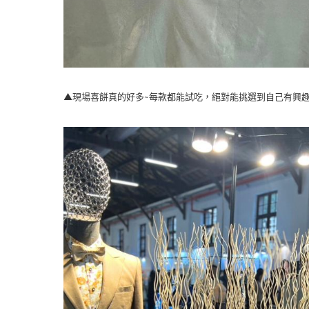
▲現場喜餅真的好多~每款都能試吃，絕對能挑選到自己有興