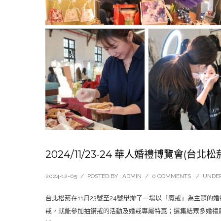
2024/11/23-24 華人婚禮博覽會(台北
2024-12-05
/
POSTED BY : ADMIN
/
0 COMMENTS
/
UNDER
台北松菸在11月23號至24號舉辦了一場以「魔戒」為主題
戒，就能參加抽鑽戒的活動及婚戒專屬特惠；還集結眾多婚禮廠