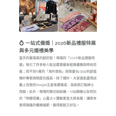
💍 一站式備婚｜2026新品禮服特展
與多元婚禮美學
當天的展場真的超好逛！現場的「2026新品禮服特
展」吸引了許多新人駐足鑑賞最新經典優雅與時尚剪
裁；而不到6萬的「海外旅拍」與限量$9,999的超值
婚紗專案詢問度也極高。除了婚紗，大家還能盡情試
戴上百款的Google五星珠寶婚戒、為新郎訂製紳士
西服。此外，現場的韓式拍貼機、AI似顏繪以及特別
的「明鏡塔羅」心靈占卜體驗更是大排長龍，讓原本
覺得頭痛的備婚細節，變得輕鬆又好玩。