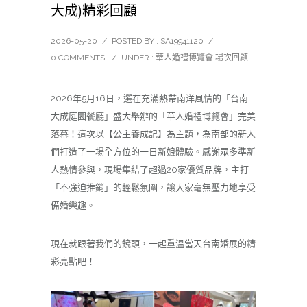
大成)精彩回顧
2026-05-20
/
POSTED BY : SA19941120
/
0 COMMENTS
/
UNDER :
華人婚禮博覽會 場次回顧
2026年5月16日，選在充滿熱帶南洋風情的「台南
大成庭園餐廳」盛大舉辦的「華人婚禮博覽會」完美
落幕！這次以【公主養成記】為主題，為南部的新人
們打造了一場全方位的一日新娘體驗。感謝眾多準新
人熱情參與，現場集結了超過20家優質品牌，主打
「不強迫推銷」的輕鬆氛圍，讓大家毫無壓力地享受
備婚樂趣。
現在就跟著我們的鏡頭，一起重溫當天台南婚展的精
彩亮點吧！