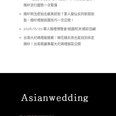
婚紗流行趨勢一次看懂
婚紗照怎麼拍出最美狀態？素人變仙女的新娘妝
髮、婚紗禮服挑選技巧一次公開！
2026/6/20 華人婚禮博覽會(桃園阿沐)精彩回顧
台南大尺碼禮服推薦｜棉花糖女孩也能找到命定
婚紗！台南翡麗專屬大尺碼禮服區公開