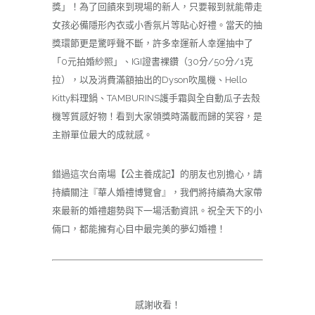
獎」！為了回饋來到現場的新人，只要報到就能帶走
女孩必備隱形內衣或小香氛片等貼心好禮。當天的抽
獎環節更是驚呼聲不斷，許多幸運新人幸運抽中了
「0元拍婚紗照」、IGI證書裸鑽（30分/50分/1克
拉），以及消費滿額抽出的Dyson吹風機、Hello
Kitty料理鍋、TAMBURINS護手霜與全自動瓜子去殼
機等質感好物！看到大家領獎時滿載而歸的笑容，是
主辦單位最大的成就感。
錯過這次台南場【公主養成記】的朋友也別擔心，請
持續關注『華人婚禮博覽會』，我們將持續為大家帶
來最新的婚禮趨勢與下一場活動資訊。祝全天下的小
倆口，都能擁有心目中最完美的夢幻婚禮！
感謝收看！