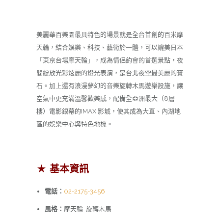
美麗華百樂園最具特色的場景就是全台首創的百米摩
天輪，結合娛樂、科技、藝術於一體，可以媲美日本
「東京台場摩天輪」，成為情侶約會的首選景點，夜
間綻放光彩炫麗的燈光表演，是台北夜空最美麗的寶
石。加上還有浪漫夢幻的音樂旋轉木馬遊樂設施，讓
空氣中更充滿溫馨歡樂感，配備全亞洲最大（8層
樓）電影銀幕的IMAX 影城，使其成為大直、內湖地
區的娛樂中心與特色地標。
★ 基本資訊
電話：
02-2175-3456
風格：
摩天輪 旋轉木馬