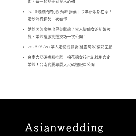
術，每一套都美到令人心動
2026最熱門的5款 婚紗 推薦｜今年新娘都在穿！
婚紗流行趨勢一次看懂
婚紗照怎麼拍出最美狀態？素人變仙女的新娘妝
髮、婚紗禮服挑選技巧一次公開！
2026/6/20 華人婚禮博覽會(桃園阿沐)精彩回顧
台南大尺碼禮服推薦｜棉花糖女孩也能找到命定
婚紗！台南翡麗專屬大尺碼禮服區公開