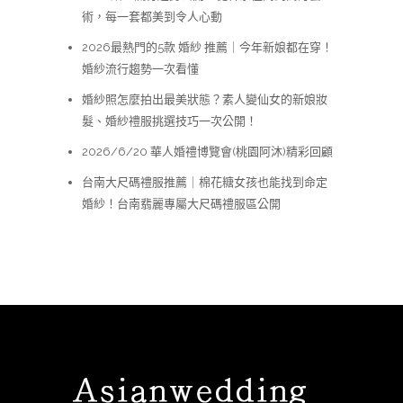
術，每一套都美到令人心動
2026最熱門的5款 婚紗 推薦｜今年新娘都在穿！
婚紗流行趨勢一次看懂
婚紗照怎麼拍出最美狀態？素人變仙女的新娘妝
髮、婚紗禮服挑選技巧一次公開！
2026/6/20 華人婚禮博覽會(桃園阿沐)精彩回顧
台南大尺碼禮服推薦｜棉花糖女孩也能找到命定
婚紗！台南翡麗專屬大尺碼禮服區公開