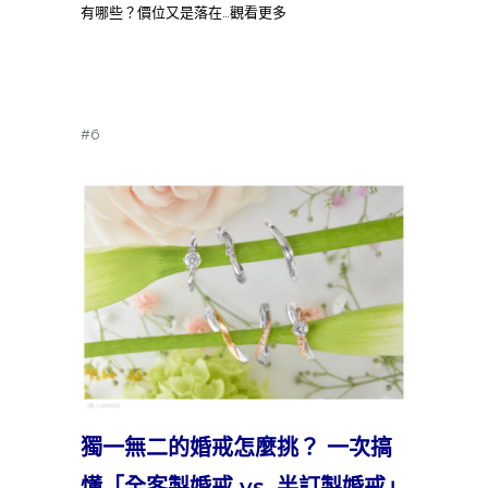
有哪些？價位又是落在…觀看更多
#6
獨一無二的婚戒怎麼挑？ 一次搞
懂「全客製婚戒 vs. 半訂製婚戒」