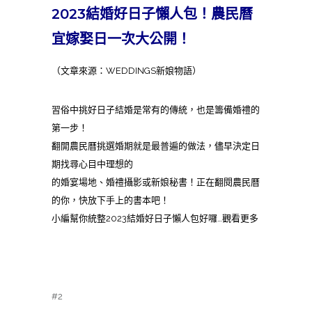
2023結婚好日子懶人包！農民曆
宜嫁娶日一次大公開！
（文章來源：WEDDINGS新娘物語）
習俗中挑好日子結婚是常有的傳統，也是籌備婚禮的
第一步！
翻開農民曆挑選婚期就是最普遍的做法，儘早決定日
期找尋心目中理想的
的婚宴場地、婚禮攝影或新娘秘書！正在翻閱農民曆
的你，快放下手上的書本吧！
小編幫你統整2023結婚好日子懶人包好囉…觀看更多
#2