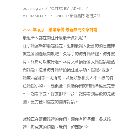
2022-09-27
/
POSTED BY : ADMIN
/
0 COMMENTS
/
UNDER :
最新熱門 婚禮資訊
2022年 9月 – 結婚準備 最新熱門文章討論
最近新人都在關注什麼最新資訊呢？
除了婚宴舉辦漸趨穩定，近期最讓人振奮的消息無非
就是各國邊境開放吧！久等了的海外婚紗照、海外蜜
月，終於可以成行啦～本月文章摘錄各大婚禮論壇熱
門話題，包含海外婚紗拍攝注意事項、禮服/西服/
婚戒/喜餅等一切所需、以及好想和別人不一樣的特
色婚禮小物，一應俱全！幫助你們的結婚準備更完善
～一起看下去、好安排下一步！記得看到喜歡的先截
圖，更方便和選定的團隊討論。
獻給正在籌備婚禮的你們，讓你有所準備！各式婚
禮、與成家的煩惱～我們一起面對 ♡