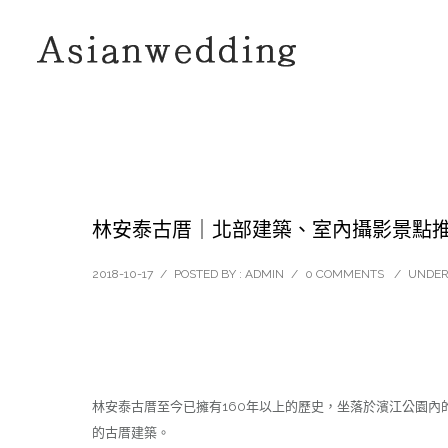
林安泰古厝｜北部建築、室內攝影景點
2018-10-17
/
POSTED BY : ADMIN
/
0 COMMENTS
/
UNDER
林安泰古厝至今已擁有160年以上的歷史，坐落於濱江公園
的古厝建築。