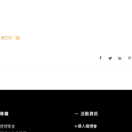
上傳您的「囍
婚專欄
－ 活動資訊
禮博覽會
✨華人婚博會