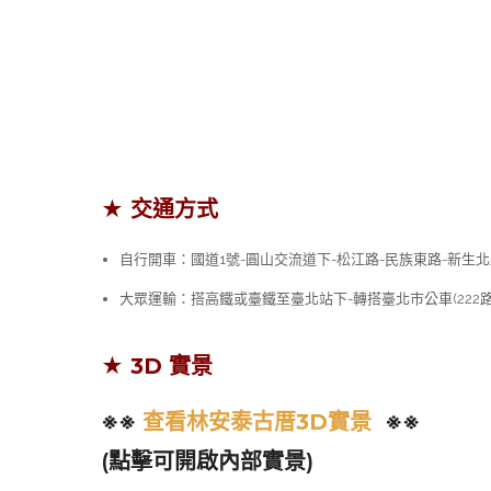
★ 交通方式
自行開車：國道1號-圓山交流道下-松江路-民族東路-新生
大眾運輸：搭高鐵或臺鐵至臺北站下-轉搭臺北市公車(222路
★ 3D 實景
※※
查看林安泰古厝3D實景
※※
(點擊可開啟內部實景)