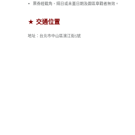
票券經截角、隔日或未蓋日期及園區章戳者無效。
★ 交通位置
地址：台北市中山區濱江街5號