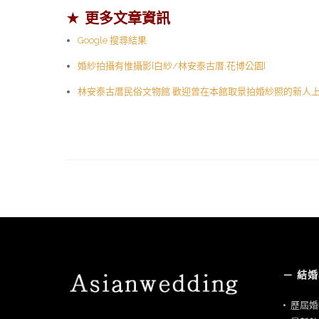
★ 更多文章資訊
Google 搜尋結果
婚紗拍攝有惟攝影[白紗/林安泰古厝,花博公園]
林安泰古厝民俗文物館 歡迎曾在本館取景拍婚紗照的新人
－ 結
•
歷屆婚