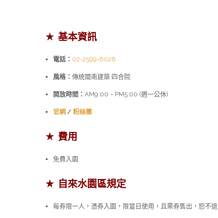
★ 基本資訊
電話：
02-2599-6026
風格：
傳統閩南建築 四合院
開放時間：
AM9:00 – PM5:00 (週一公休)
官網
/
粉絲團
★ 費用
免費入園
★ 自來水園區規定
每券限一人，憑券入園，限當日使用，且票券售出，恕不退