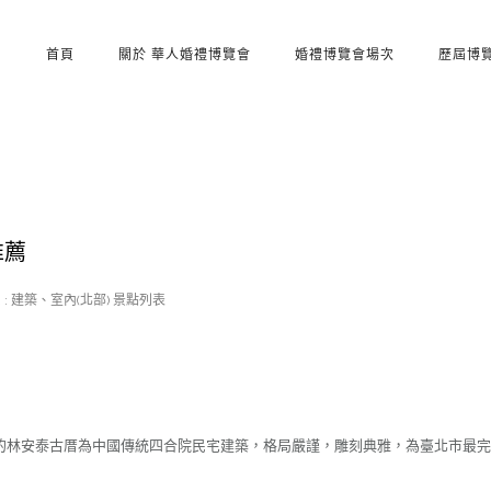
首頁
關於 華人婚禮博覽會
婚禮博覽會場次
歷屆博
推薦
 :
建築、室內(北部) 景點列表
內的林安泰古厝為中國傳統四合院民宅建築，格局嚴謹，雕刻典雅，為臺北市最