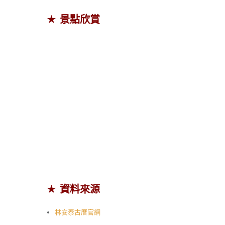
★ 景點欣賞
★ 資料來源
林安泰古厝官網