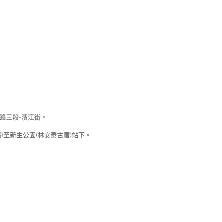
北路三段-濱江街。
)至新生公園(林安泰古厝)站下。