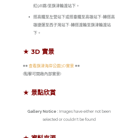
紅9B路)至旗津輪渡站下。
搭高鐵至左營站下或搭臺鐵至高雄站下-轉搭高
雄捷運至西子灣站下-轉搭渡輪至旗津輪渡站
下。
★ 3D 實景
※※
查看旗津海岸公園3D實景
※※
(點擊可開啟內部實景)
★ 景點欣賞
Gallery Notice :
Images have either not been
selected or couldn't be found