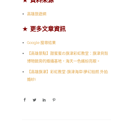
★ 資料來源
高雄旅遊網
★ 更多文章資訊
Google 搜尋結果
【高雄景點】甜蜜蜜の旗津彩虹教堂：旗津貝殼
博物館旁的婚攝基地，海天一色繽紛亮眼。
【高雄旗津】彩虹教堂-旗津海岸(夢幻拍照.外拍.
婚紗)