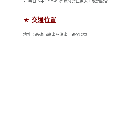
每日下午4:00-6:30遊客禁止進入，敬請配合
★ 交通位置
地址：
高雄市旗津區旗津三路990號