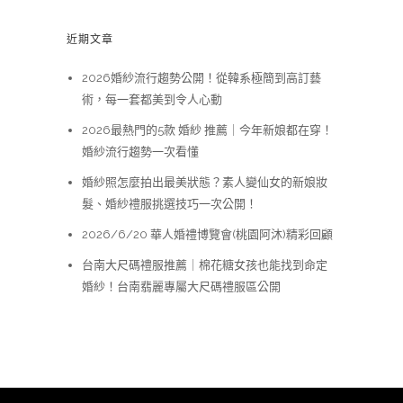
近期文章
2026婚紗流行趨勢公開！從韓系極簡到高訂藝
術，每一套都美到令人心動
2026最熱門的5款 婚紗 推薦｜今年新娘都在穿！
婚紗流行趨勢一次看懂
婚紗照怎麼拍出最美狀態？素人變仙女的新娘妝
髮、婚紗禮服挑選技巧一次公開！
2026/6/20 華人婚禮博覽會(桃園阿沐)精彩回顧
台南大尺碼禮服推薦｜棉花糖女孩也能找到命定
婚紗！台南翡麗專屬大尺碼禮服區公開