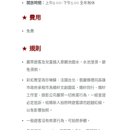
開放時間：
上午9:00~下午5:00 全年無休
★ 費用
免費
★ 規則
嚴禁遊客及兒童踏入景觀池戲水，水池溼滑。避
免滑倒。
彩虹教堂為珍琳蘇、法國台北、翡麗婚禮向高雄
市政府承租作為婚紗文創園區，婚紗同行、婚紗
工作室、錄影公司嚴禁一切商業行為，一經查證
必定追訴。結婚新人拍照時遊客請勿超越紅線，
以免影響拍照。
一般遊客沒有商業行為，可拍照參觀。