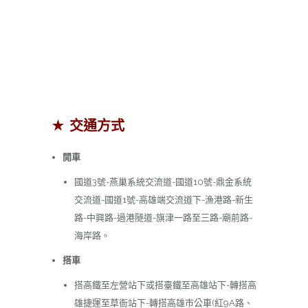
★ 交通方式
開車
國道3號-燕巢系統交流道-國道10號-鼎金系統
交流道-國道1號-高雄端交流道下-漁港路-新生
路-中興路-過港隧道-旗津一路至三路-廟前路-
海岸路。
搭車
搭高鐵至左營站下或搭臺鐵至高雄站下-轉搭高
雄捷運至草衙站下-轉搭高雄市公車(紅9A路、