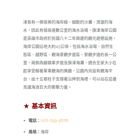
津島有一條很美的海岸線，細軟的沙灘，清澈的海
水，因此有個長達數公里的海水浴場，旗津海岸公園
是高雄市政府於民國八十二年興建的觀光遊憩設施，
海岸公園佔地大約45公頃，包括海水浴場、自然生
態區、越野區、觀海景觀步道區，景觀步道約長一公
里，兩側為腳踏車步道及旗津海灘，適合全家大小在
起享受騎著單車觀海的樂趣，公園內另設有觀海平
台，由十五根柱子支撐著沿伸到海裡，可以站在這邊
見識海浪巨大的衝擊力量。
★ 基本資訊
電話：
(
07)-799-5678
風格：
海岸