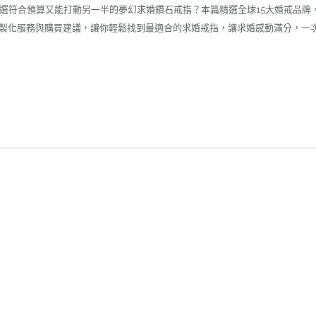
挑選符合預算又能打動另一半的夢幻求婚鑽石戒指？本篇精選全球15大婚戒品牌
客製化服務與購買建議，讓你輕鬆找到最適合的求婚戒指，讓求婚感動滿分，一