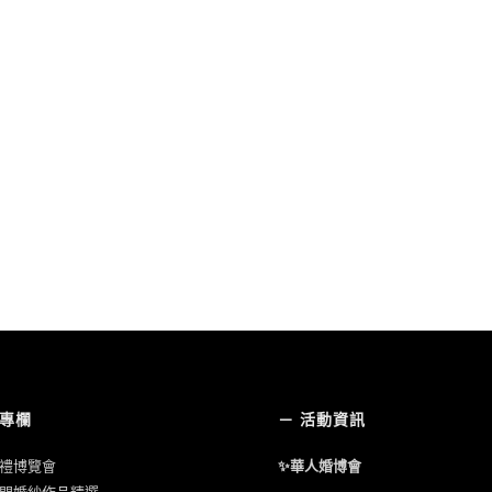
婚專欄
－ 活動資訊
禮博覽會
✨華人婚博會