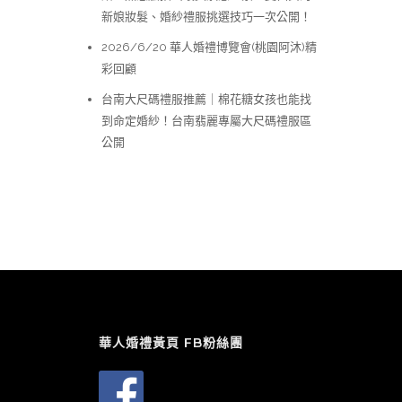
新娘妝髮、婚紗禮服挑選技巧一次公開！
2026/6/20 華人婚禮博覽會(桃園阿沐)精
彩回顧
台南大尺碼禮服推薦｜棉花糖女孩也能找
到命定婚紗！台南翡麗專屬大尺碼禮服區
公開
華人婚禮黃頁 FB粉絲團