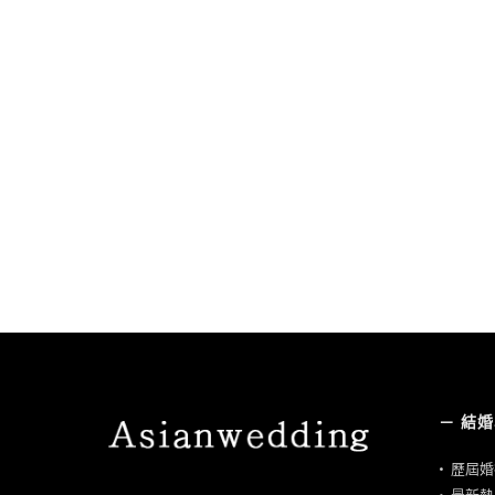
－ 結
•
歷屆婚