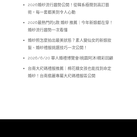
2026婚紗流行趨勢公開！從韓系極簡到高訂藝
術，每一套都美到令人心動
2026最熱門的5款 婚紗 推薦｜今年新娘都在穿！
婚紗流行趨勢一次看懂
婚紗照怎麼拍出最美狀態？素人變仙女的新娘妝
髮、婚紗禮服挑選技巧一次公開！
2026/6/20 華人婚禮博覽會(桃園阿沐)精彩回顧
台南大尺碼禮服推薦｜棉花糖女孩也能找到命定
婚紗！台南翡麗專屬大尺碼禮服區公開