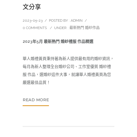
文分享
2023-05-23
/
POSTED BY : ADMIN
/
0 COMMENTS
/
UNDER :
最新熱門 婚紗作品
2023年5月 最新熱門 婚紗禮服 作品精選
華人婚禮黃頁秉持著為新人提供最有用的
婚紗
資訊，
每月為新人整理全台婚紗公司、工作室優質 婚紗禮
服 作品，選婚紗這件大事，就讓華人婚禮黃頁為您
嚴選最佳品質！
READ MORE