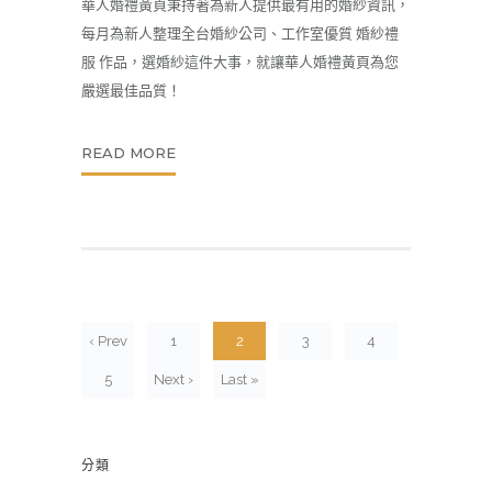
華人婚禮黃頁秉持著為新人提供最有用的
婚紗
資訊，
每月為新人整理全台婚紗公司、工作室優質 婚紗禮
服 作品，選婚紗這件大事，就讓華人婚禮黃頁為您
嚴選最佳品質！
READ MORE
‹ Prev
1
2
3
4
5
Next ›
Last »
分類