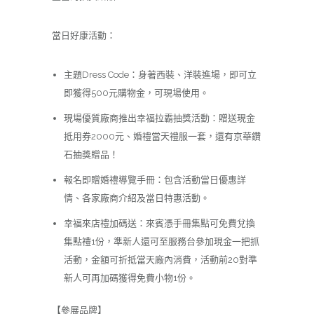
當日好康活動：
主題Dress Code：身著西裝、洋裝進場，即可立
即獲得500元購物金，可現場使用。
現場優質廠商推出幸福拉霸抽獎活動：贈送現金
抵用券2000元、婚禮當天禮服一套，還有京華鑽
石抽獎贈品！
報名即贈婚禮導覽手冊：包含活動當日優惠詳
情、各家廠商介紹及當日特惠活動。
幸福來店禮加碼送：來賓憑手冊集點可免費兌換
集點禮1份，準新人還可至服務台參加現金一把抓
活動，金額可折抵當天廠內消費，活動前20對準
新人可再加碼獲得免費小物1份。
【參展品牌】