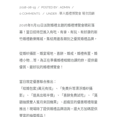
2018-08-19
/
POSTED BY : ADMIN
/
0 COMMENTS
/
UNDER :
華人婚禮博覽會 場次回顧
2018年8月19日派對婚禮主題的婚禮博覽會精彩落
幕！當日招待您進入有吃、有拿、有玩、有好康的新
竹婚禮歡樂賭城，集結周邊各類別之優質婚禮品牌，
從婚紗攝影、婚宴場地、喜餅、婚戒，婚禮佈置、婚
禮小物……等，為正在準備婚禮相關功課的妳，提供最
優質、最好玩的婚禮博覽會！
當日限定優惠聯合推出：
「結婚包套3萬元有找」、「免費升等漂浮婚紗攝
影」、「道具出租半價」、「喜餅免費試吃」、「滿
額抽獎雙人蜜月來回機票」、超瘋狂的優惠贈禮限量
推出！現場除了提供婚禮品牌諮詢，還大方加碼提供
豐富的抽獎贈品！