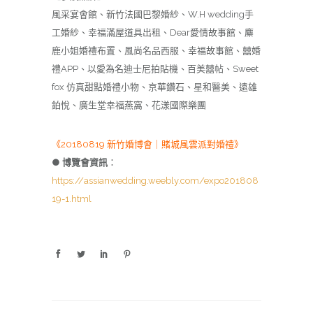
風采宴會館、新竹法國巴黎婚紗、W.H wedding手
工婚紗、幸福滿屋道具出租、Dear愛情故事館、麋
鹿小姐婚禮布置、風尚名品西服、幸福故事館、囍婚
禮APP、以愛為名迪士尼拍貼機、百美囍帖、Sweet
fox 仿真甜點婚禮小物、京華鑽石、星和醫美、遠雄
鉑悅、廣生堂幸福燕窩、花漾國際樂團
《20180819 新竹婚博會｜賭城風雲派對婚禮》
●
博覽會資訊
：
https://assianwedding.weebly.com/expo201808
19-1.html