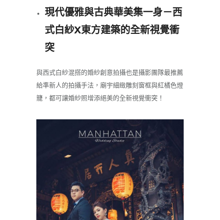
現代優雅與古典華美集一身­－西
式白紗X東方建築的全新視覺衝
突
與西式白紗混搭的婚紗創意拍攝也是攝影團隊最推薦
給準新人的拍攝手法，廟宇細緻雕刻窗框與紅橘色燈
籠，都可讓婚紗照增添絕美的全新視覺衝突！