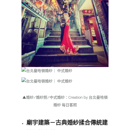
▲婚紗/婚紗照/中式婚紗：Creation by 台北曼哈頓
婚紗 每日客照
廟宇建築－古典婚紗揉合傳統建