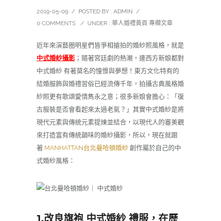
2019-05-09
/
POSTED BY : ADMIN
/
0 COMMENTS
/
UNDER :
華人婚禮黃頁 專欄文章
近年來演藝圈明星們皆爭相搶拍的婚紗照風格，就是
中式婚紗攝影
；隨著宮廷劇的熱潮，連西方新娘都對
中式婚紗 有著莫名的憧憬與夢想！東方文化特有的
結婚服飾與婚禮習俗已經流傳千年，拍攝古典風格婚
紗照更有歌頌愛情雋永之意；很多新娘會擔心：「復
古服裝是否會看起來太過老氣？」其實中式婚紗是將
現代元素與傳統元素提煉並結合，以現代人的審美觀
來打造富有傳統韻味的婚紗攝影，所以，現在就跟
著
MANHATTAN台北曼哈頓婚紗
創作屬於自己的中
式婚紗風格：
1.改良旗袍 中式婚紗 禮服，在歷