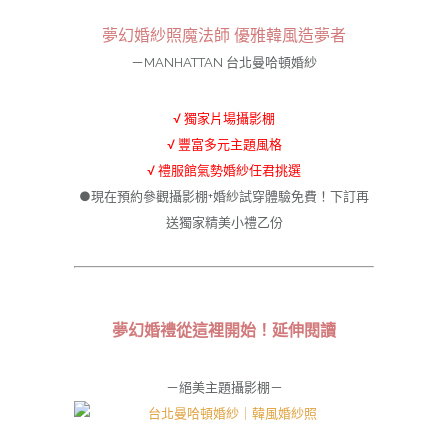
夢幻婚紗照魔法師 優雅韓風造夢者
－MANHATTAN 台北曼哈頓婚紗
√ 獨家片場攝影棚
√ 豐富多元主題風格
√ 禮服館氣勢婚紗任君挑選
●現在預約參觀攝影棚+婚紗試穿體驗免費！下訂再
送獨家精美小禮乙份
夢幻婚禮從這裡開始！延伸閱讀
－絕美主題攝影棚－