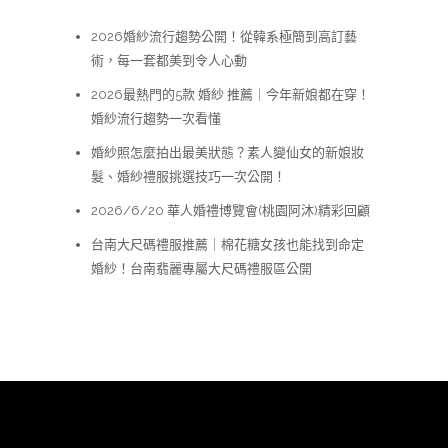
2026婚紗流行趨勢公開！從韓系極簡到高訂藝
術，每一套都美到令人心動
2026最熱門的5款 婚紗 推薦｜今年新娘都在穿！
婚紗流行趨勢一次看懂
婚紗照怎麼拍出最美狀態？素人變仙女的新娘妝
髮、婚紗禮服挑選技巧一次公開！
2026/6/20 華人婚禮博覽會(桃園阿沐)精彩回顧
台南大尺碼禮服推薦｜棉花糖女孩也能找到命定
婚紗！台南翡麗專屬大尺碼禮服區公開