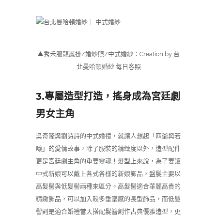
▲秀禾服龍鳳掛/婚紗照/中式婚紗：Creation by 台
北曼哈頓婚紗 每日客照
3.專屬造型打造，搖身成為宮廷劇
男女主角
吳奇隆與劉詩詩的中式婚禮，就讓人想起「四爺與若
曦」的愛情故事，除了服裝的精緻度以外，造型配件
更是宮廷劇主角的重要靈魂！髮型上來說，為了要讓
中式新娘可以戴上各式各樣的新娘飾品，盤髮主要以
高髮髻與低髮髻兩種來區分。高髮髻適合華麗高貴的
精緻飾品，可以加入較多垂墜感的長型飾品，而低髮
髻則是適合婚禮當天搭配髮簪創作古典優雅造型，更