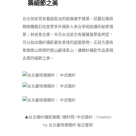
築細節之美
台北保安宮有著超氣派的經典廟宇建築，莊嚴石階與
精緻雕龍石柱是眾多外國新人來台爭相拍攝的秘密場
景；林安泰古厝，半月水池前方有著藏風聚氣明堂，
可以拍出婚紗攝影最有意境的庭園景物，正前方還有
象徵案山巒頭的假山顧渚茗山，讓婚紗攝影作品再現
古厝的細節之美。
▲台北婚紗攝影推薦/婚紗照/中式婚紗：Creation
by 台北曼哈頓婚紗 每日客照