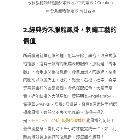
改良旗袍婚紗禮服/婚紗照/中式婚紗：Creation
by 台北曼哈頓婚紗 每日客照
2.經典秀禾服龍鳳掛，刺繡工藝的
價值
所謂魔鬼就藏在細節裡！近年來除了旗袍、改良式旗
袍禮服、還有一款詢問度爆表的服飾，那就是「秀禾
服」，秀禾服又稱龍鳳褂，源自滿洲人的服飾，裙褂
的圖案以龍鳳為主，牡丹、鴛鴦、石榴、福字、喜字
等寓意吉祥的圖案點綴，金色搭配紅色，大氣而富
貴。近年結婚的大明星如：黃曉明＆Angelababy、
霍建華&林心如、陳曉&陳妍希、羅晉&唐嫣皆爭相選
擇龍鳳掛，端莊又不失大氣風範。值得一提的
是，
MANHATTAN台北曼哈頓婚紗
龍鳳掛的刺繡工
藝佈滿整身，需耗時上千小時才能完成一件，如此比
照高級訂製服製作的龍鳳掛，妳怎能不擁有！