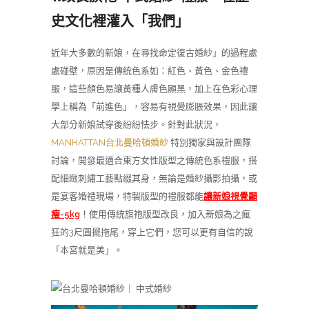
史文化裡灌入「我們」
近年大多數的新娘，在尋找命定復古婚紗」的過程處
處碰壁，原因是傳統色系如：紅色、黃色、金色禮
服，這些顏色易讓黃種人膚色顯黑，加上在色彩心理
學上稱為「前進色」，容易有視覺膨脹效果，因此讓
大部分新娘試穿後紛紛怯步。針對此狀況，
MANHATTAN台北曼哈頓婚紗
特別獨家與設計團隊
討論，開發最適合東方女性版型之傳統色系禮服，搭
配細緻刺繡工藝點綴其身，無論是婚紗攝影拍攝，或
是宴客婚禮現場，特製版型的禮服都能
讓新娘視覺顯
瘦-5kg
！使用傳統旗袍版型改良，加入新娘為之瘋
狂的3尺圓擺拖尾，穿上它們，您可以更有自信的說
「本宮就是美」。