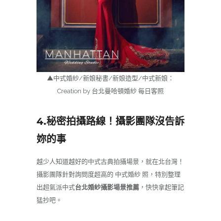
▲中式婚紗/新娘秘書/新娘造型/中式新娘：
Creation by 台北曼哈頓婚紗 每日客照
4.秘密拍攝路線！攝影團隊沒告訴
妳的事
越少人知道越好的中式古典拍攝場景，就在北台灣！
攝影團隊針對詢問度超高的 中式婚紗 照，特別整理
出超氣派中式
台北婚紗攝影場景推薦
，快快拿起筆記
猛抄吧。