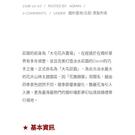
2018-10-07
/
POSTED BY : ADMIN
/
0 COMMENTS
/
UNDER :
婚紗基地(北部) 景點列表
莊園的前身為「大屯花卉農場」，在經過於在婚紗業
界有多年資歷，並且完美打造淡水莊園的David的巧
手之後，正式命名為「大屯莊園」，為台北淡水最大
的花卉山林主題園區，因「花團錦簇」而聞名，藉由
四季景色迥然不同，隨季節優美變化，艷麗花海引人
入勝，更為臺灣最熱門的婚紗攝影夢幻仙境與婚禮舉
行場地。
★ 基本資訊