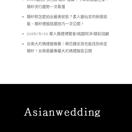
婚紗流行趨勢一次看懂
婚紗照怎麼拍出最美狀態？素人變仙女的新娘妝
髮、婚紗禮服挑選技巧一次公開！
2026/6/20 華人婚禮博覽會(桃園阿沐)精彩回顧
台南大尺碼禮服推薦｜棉花糖女孩也能找到命定
婚紗！台南翡麗專屬大尺碼禮服區公開