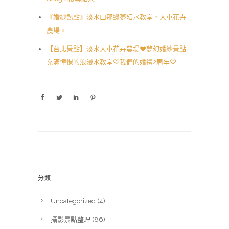
『婚紗熱點』淡水山那邊夢幻水教堂，大屯花卉
農場。
【台北景點】淡水大屯花卉農場❤夢幻婚紗景點‧
充滿憧憬的浪漫水教堂♡我們的婚禮2周年♡
分類
Uncategorized
(4)
攝影景點整理
(86)