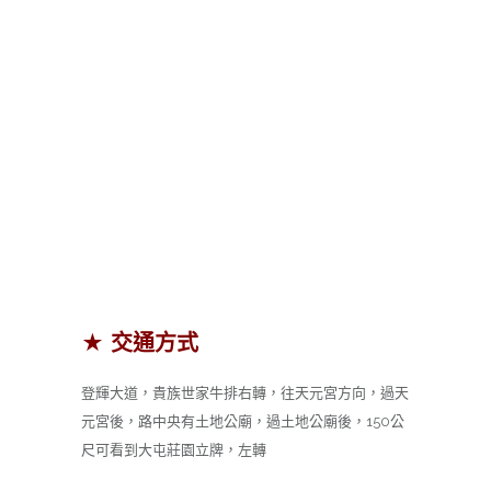
★ 交通方式
登輝大道，貴族世家牛排右轉，往天元宮方向，過天
元宮後，路中央有土地公廟，過土地公廟後，150公
尺可看到大屯莊園立牌，左轉