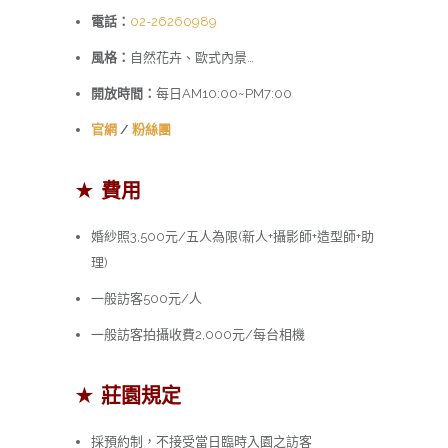
電話：
02-26260989
風格：
自然花卉、歐式內景…
開放時間：
每日AM10:00~PM7:00
官網
/
粉絲團
★ 費用
婚紗照3,500元/五人為限(新人+攝影師+造型師+助
理)
一般訪客500元/人
一般訪客拍攝收費2,000元/每台相機
★ 莊園規定
採預約制，不接受當日臨時入園之訪客